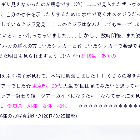
ギリ見えなかったのが残念です（泣） ここで見られたザトウク
、自分の存在を示したりするために 水中で鳴くオスクジラだっ
しているクジラ発見！！ このクジラはなんとしてもキープした
しかし、
ないところへ行っちゃいました……
数時間後、また姿
イルカの群れの方にいたシンガーと 南にいたシンガーで会話で
また明日も見られますように(*^_^*)
研修生 あやの
潮をふく様子が見れて、本当に興奮しました！！ くじらの鳴き
ツアーでした☆
東京都 20代
人生で1回は見てみたいと思って
息子はツアー終わり後「ツアーガイドになりたい」なんて青い海を
う。
愛知県 A.I様 女性 40代
＊＊＊＊＊＊＊＊＊＊＊＊
のお写真紹介♪(2017/3/25撮影)