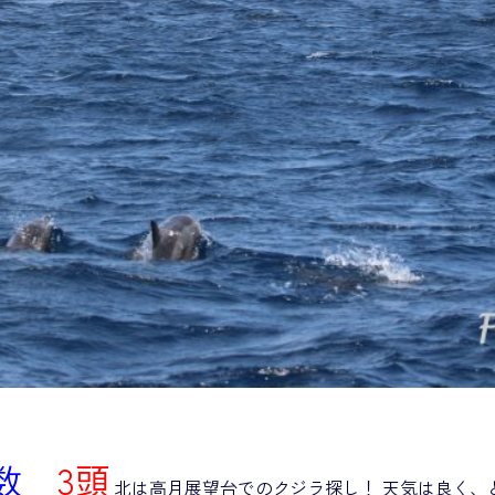
数
3頭
北は高月展望台でのクジラ探し！ 天気は良く、