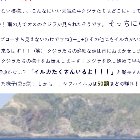
居ない模様…。 こんなにいい天気の中クジラたちはどこにいっ
そっちに
が！ 南の方でオスのクジラが見られたそうです。
ブローすら見えないわけですね((+_+)) その他にもイルカが
来るはず！！（笑） クジラたちの詳細な話は南におまかせしま～す
クジラたちの様子をお伝えしま～す！ クジラを探し始めて早々
「イルカたくさんいるよ！！！」
何頭かな…？
と船長さ
50頭
た様子(◎o◎)！ しかも、、シワハイルカは
ほどの群れ！