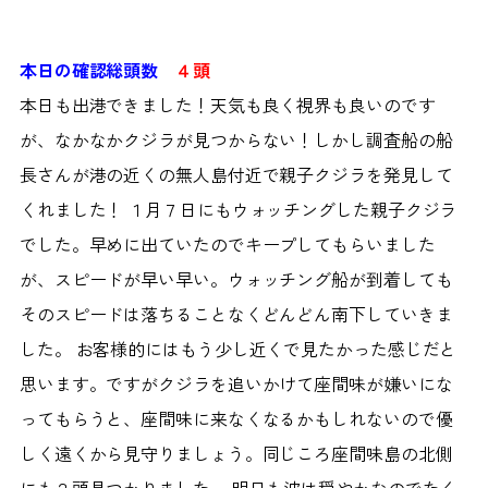
本日の確認総頭数
４頭
本日も出港できました！天気も良く視界も良いのです
が、なかなかクジラが見つからない！しかし調査船の船
長さんが港の近くの無人島付近で親子クジラを発見して
くれました！
１月７日にもウォッチングした親子クジラ
でした。早めに出ていたのでキープしてもらいました
が、スピードが早い早い。ウォッチング船が到着しても
そのスピードは落ちることなくどんどん南下していきま
した。 お客様的にはもう少し近くで見たかった感じだと
思います。ですがクジラを追いかけて座間味が嫌いにな
ってもらうと、座間味に来なくなるかもしれないので優
しく遠くから見守りましょう。同じころ座間味島の北側
にも２頭見つかりました。 明日も波は穏やかなのでたく