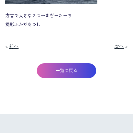
方言で大きな２つ→まぎーたーち
撮影ふかだあつし
«
前へ
次へ
»
一覧に戻る