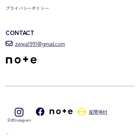
プライバシーポリシー
CONTACT
zwwa1991@gmail.com
座間味村
公式Instagram
©2026 Zamami Village Whale Watching Association. – All rights