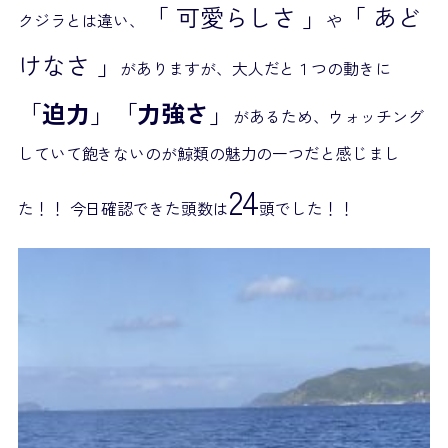
「 可愛らしさ 」
「 あど
クジラとは違い、
や
けなさ 」
がありますが、大人だと１つの動きに
「
迫力
」「
力強さ
」
があるため、ウォッチング
していて飽きないのが鯨類の魅力の一つだと感じまし
24
た！！ 今日確認できた頭数は
頭でした！！