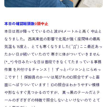
本日の確認総頭数
0頭中止
本日は雨が降ってているのと波が4メートルと高く 中止と
なりました。 西高東低の影響で北風が強く座間味の最高
気温も 16度と、とても寒くなりました( ﾟДﾟ) ここ最近あっ
たかい日が続いていたので 寒さに体がついていきません
(*_*) 今日みたいな日は普段できなくてたまっている事務
作業 を片付けるチャンス！！ ずっとパソコンとにらめっ
こです！！ 探鯨員のかーいは尾びれのID照合でずっと画
面にへばりついています！ IDの照合はわかりやすい模様
や形ならすぐ見つかるのですが、 真っ黒のテールだとテ
ールのぎざぎざの特徴で照合しないといけないので とて