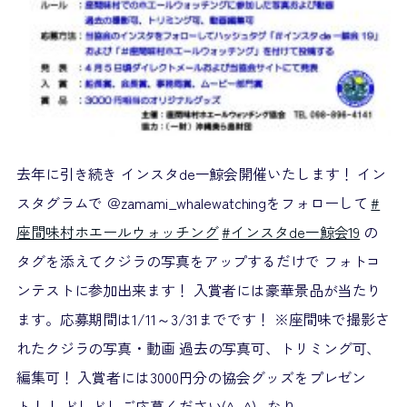
去年に引き続き インスタde一鯨会開催いたします！ イン
スタグラムで
＠zamami_whalewatchingをフォローして
#
座間味村ホエールウォッチング
#インスタde一鯨会19
の
タグを添えてクジラの写真をアップするだけで フォトコ
ンテストに参加出来ます！ 入賞者には豪華景品が当たり
ます。応募期間は1/11～3/31までです！ ※座間味で撮影さ
れたクジラの写真・動画 過去の写真可、トリミング可、
編集可！
入賞者には3000円分の協会グッズをプレゼン
ト！！
どしどしご応募ください(^_^) なり