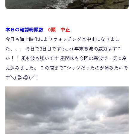
本日の確認総頭数
0頭 中止
今日も海上時化によりウォッチングは中止になりまし
た、、、 今日で3日目です(>_<) 年末寒波の威力はすご
い！！ 風も波も強いです 座間味も今回の寒波で一気に冷
え込みました。 この間までTシャツだったのが嘘みたいで
す＼(◎o◎)／！