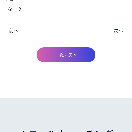
なーり
«
前へ
次へ
»
一覧に戻る