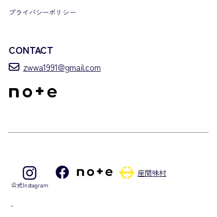
プライバシーポリシー
CONTACT
zwwa1991@gmail.com
座間味村
公式Instagram
©2026 Zamami Village Whale Watching Association. – All rights