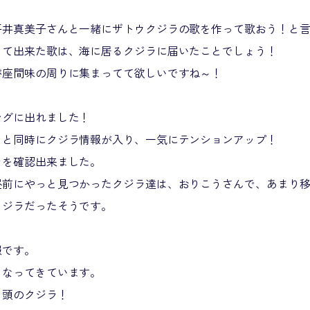
平井真美子さんと一緒にザトウクジラの歌を作って歌おう！と
って出来た歌は、海に居るクジラに届いたことでしょう！
が座間味の周りに集まってて欲しいですね～！
ングに出れました！
ると同時にクジラ情報が入り、一気にテンションアップ！
ラを確認出来ました。
昼前にやっと見つかったクジラ達は、おりこうさんで、あまり
クジラだったそうです。
報です。
くなってきています。
２頭のクジラ！