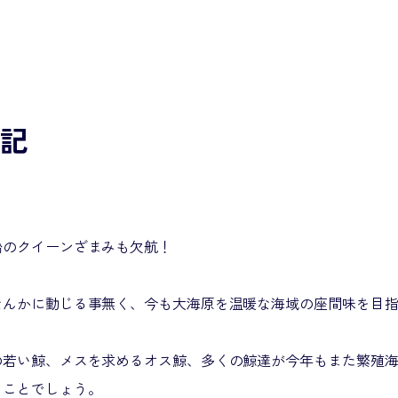
日記
船のクイーンざまみも欠航！
なんかに動じる事無く、今も大海原を温暖な海域の座間味を目
の若い鯨、メスを求めるオス鯨、多くの鯨達が今年もまた繁殖
ることでしょう。