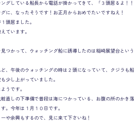
チングしている船長から電話が掛かってきて、「３頭居るよ！
ングに、なったそうです！お正月からおめでたいですねえ！
が１頭居ました。
増えています。
で見つかって、ウォッチング船に誘導したのは稲崎展望台とい
れど、午後のウォッチングの時は２頭になっていて、クジラも
波も少し上がっていました。
たようです。
化粧直しの下準備で普段は海につかっている、お腹の所のかき
ます。今年は１月１０日です。
ョーや余興もするので、見に来て下さいね！