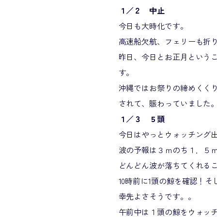
１／２ 中止
今日も大時化です。
高速船欠航、フェリーも折
昨日、今日とお正月という
す。
沖縄ではお祭りの締めくく
されて、賑わっていました
１／３ ５頭
今日はやっとウォッチング
波の予報は３ｍのち１．５
どんどん波が落ちてくれる
10時前に1頭の鯨を確認！
幸先よさそうです。。
午前中は１頭の鯨をウォッ