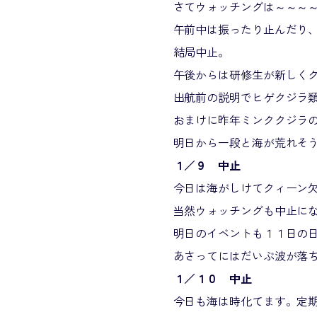
さてウォッチングは～～～
午前中は振ったり止んだり
結局中止。
午後からは研修生が新しく
出航前の説明でヒゲクジラ
おまけに昨年ミンククジラ
明日から一段と海が荒れそ
１／９ 中止
今日は海がしけてクィーン
当然ウォッチングも中止に
明日のイベントも１１日の
あさってにはだいぶ波が落
１／１０ 中止
今日も海は時化てます。定