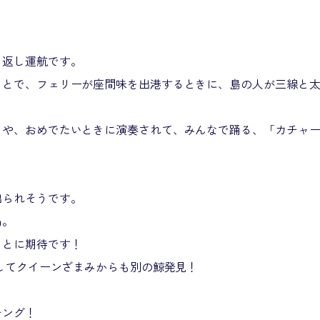
り返し運航です。
ことで、フェリーが座間味を出港するときに、島の人が三線と
りや、おめでたいときに演奏されて、みんなで踊る、「カチャ
。
出られそうです。
ｍ。
ことに期待です！
そしてクイーンざまみからも別の鯨発見！
チング！