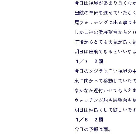
今日は視界があまり良くな
出航の準備を進めていたら
局ウォッチングに出る事は
しかし神の浜展望台から２
午後からとても天気が良く
明日は出航できるといいな
１／７ ２頭
今日のクジラは白い視界の
東に向かって移動していた
なかなか近付かせてもらえ
ウォッチング船も展望台も
明日は仲良くして欲しいで
１／８ ２頭
今日の予報は雨。