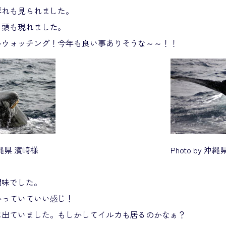
群れも見られました。
１頭も現れました。
ルウォッチング！今年も良い事ありそうな～～！！
 沖縄県 濱崎様
Photo by 沖
間味でした。
かっていていい感じ！
に出ていました。もしかしてイルカも居るのかなぁ？