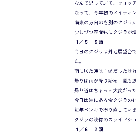
なんて思って居て、ウォッ
なって、今年初のメイティ
南東の方向のも別のクジラ
少しづつ座間味にクジラが
１／５ ５頭
今日のクジラは外地展望台
た。
南に居た時は１頭だったけ
帰りは雨が降り始め、風も
帰り道はちょっと大変だっ
今日は港にある宝クジラの
毎年ペンキで塗り直してい
クジラの映像のスライドシ
１／６ ２頭