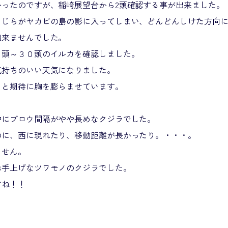
かったのですが、稲崎展望台から2頭確認する事が出来ました。
くじらがヤカビの島の影に入ってしまい、どんどんしけた方向
出来ませんでした。
０頭～３０頭のイルカを確認しました。
気持ちのいい天気になりました。
ぁと期待に胸を膨らませています。
中にブロウ間隔がやや長めなクジラでした。
のに、西に現れたり、移動距離が長かったり。・・・。
ません。
お手上げなツワモノのクジラでした。
すね！！