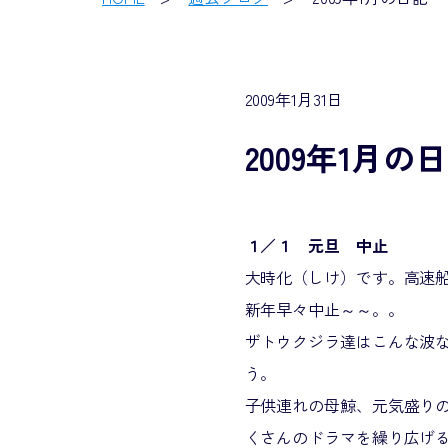
2009年1月31日
2009年1月の
１／１ 元旦 中止
大時化（しけ）です。高速
新年早々中止～～。。
ザトウクジラ達はこんな波
う。
子供連れの母鯨、元気盛り
くさんのドラマを繰り広げ