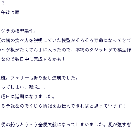
～？
、午後は雨。
クジラの模型製作。
類の餌の食べ方を説明していた模型がそろそろ寿命になってき
のヒゲ板がたくさん手に入ったので、本物のクジラヒゲで模型
うなので数日中に完成するかも！
欠航。フェリーも折り返し運航でした。
なってしまい、残念。。。
日曜日に延期になりました。
ちる予報なのでくじら情報をお伝えできればと思っています！
期便の船もとうとう全便欠航になってしまいました。風が強す