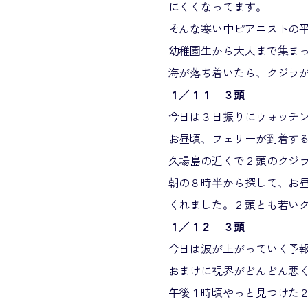
にくくなってます。
そんな寒い中ピアニストの
幼稚園生から大人まで集ま
海が落ち着いたら、クジラ
１／１１ ３頭
今日は３日振りにウォッチ
お昼頃、フェリーが到着す
久場島の近くで２頭のクジ
朝の８時半から探して、お
くれました。２頭とも若い
１／１２ ３頭
今日は波が上がっていく予
おまけに視界がどんどん悪
午後１時頃やっと見つけた