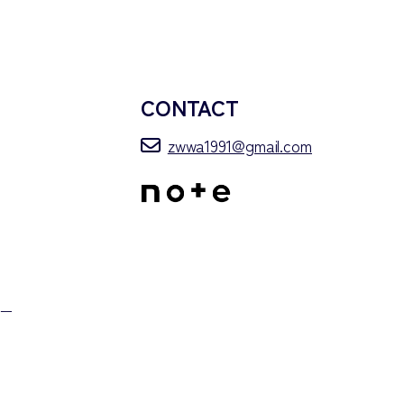
CONTACT
zwwa1991@gmail.com
）
ー