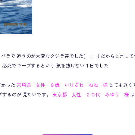
バラで 追うのが大変なクジラ達でした(ー_ー) だからと言って
 必死でキープするという 気を抜けない１日でした
ごかった
宮崎県 女性 ８歳 いけざわ ねね 様
とても近く
プするのが 見たいです。
東京都 女性 ２０代 みゆう 様
は