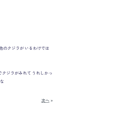
他のクジラが いるわけでは
でクジラがみれて うれしかっ
な
次へ
»