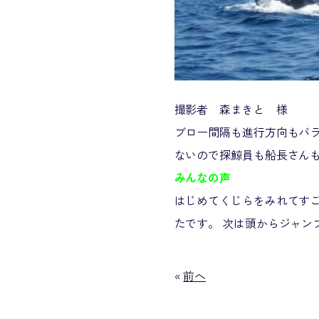
撮影者 森まきと 様
ブロー間隔も進行方向もバラ
ないので探鯨員も船長さんも
みんなの声
はじめてくじらをみれてす
たです。 次は頭からジャン
«
前へ