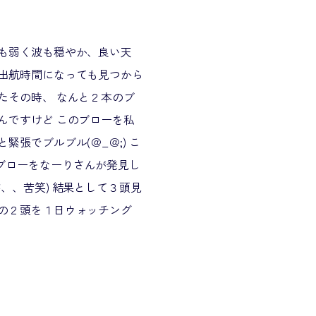
風も弱く波も穏やか、良い天
、出航時間になっても見つから
たその時、 なんと２本のブ
んですけど このブローを私
張でブルブル(＠_＠;) こ
ブローをなーりさんが発見し
、、苦笑) 結果として３頭見
この２頭を１日ウォッチング