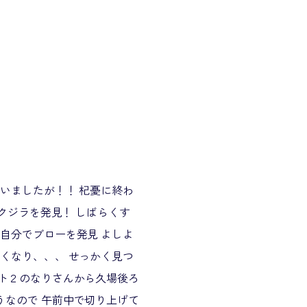
いましたが！！ 杞憂に終わ
にクジラを発見！ しばらくす
自分でブローを発見 よしよ
くなり、、、 せっかく見つ
ント２のなりさんから久場後ろ
うなので 午前中で切り上げて