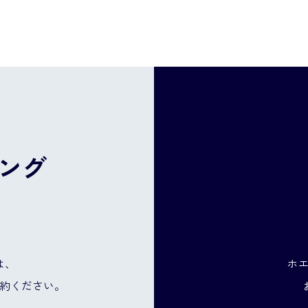
ング
は、
ホ
約ください。