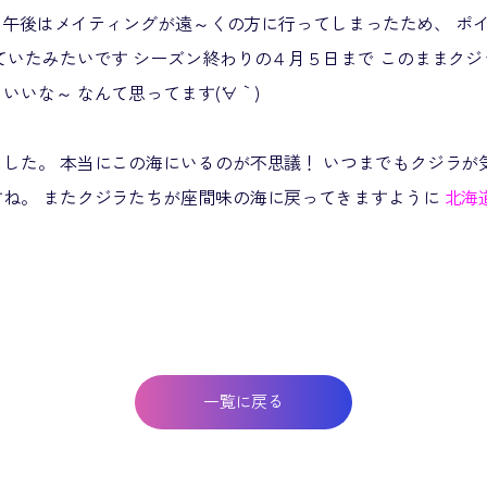
^; 午後はメイティングが遠～くの方に行ってしまったため、 
ていたみたいです シーズン終わりの４月５日まで このままクジ
いな～ なんて思ってます(´∀｀)
した。 本当にこの海にいるのが不思議！ いつまでもクジラが
すね。 またクジラたちが座間味の海に戻ってきますように
北海
一覧に戻る