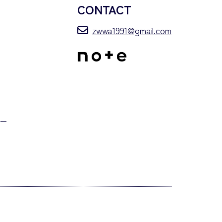
CONTACT
zwwa1991@gmail.com
）
ー