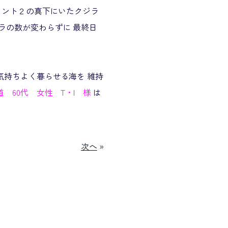
ポイント２の真下にいたクジラ
ラの数が変わらずに 最終日
気持ちよく暮らせる海を 維持
道 60代 女性 T・I 様
は
次へ
»