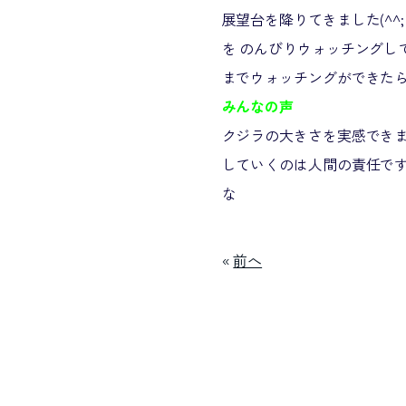
展望台を降りてきました(^
を のんびりウォッチングし
までウォッチングができたらい
みんなの声
クジラの大きさを実感できま
していくのは人間の責任で
な
«
前へ