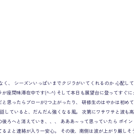
なく、 シーズンいっぱいまでクジラがいてくれるのか 心配して
が座間味滞在中です(^-^) そして本日も展望台に登ってすぐ
だと思ったらブローが2つ上がったり、 研修生のはやかは初めて
で話していると、だんだん強くなる風。 次第にワサワサと波も高
の後ろへと消えていき、、、 あああ～って思っていたら ポイ
てるよと連絡が入り一安心。 その後、南側は波が上がり厳しそ