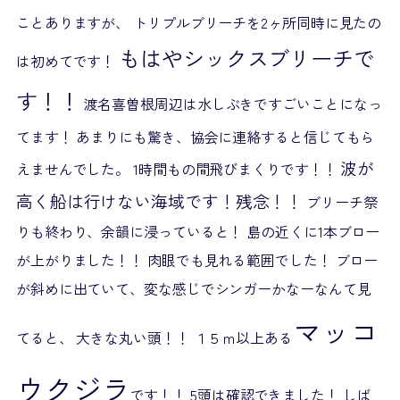
ことありますが、 トリプルブリーチを2ヶ所同時に見たの
もはやシックスブリーチで
は初めてです！
す！！
渡名喜曽根周辺は水しぶきですごいことになっ
てます！ あまりにも驚き、協会に連絡すると信じてもら
波が
えませんでした。 1時間もの間飛びまくりです！！
高く船は行けない海域です！残念！！
ブリーチ祭
りも終わり、余韻に浸っていると！ 島の近くに1本ブロー
が上がりました！！ 肉眼でも見れる範囲でした！ ブロー
が斜めに出ていて、変な感じでシンガーかなーなんて見
マッコ
てると、 大きな丸い頭！！ １５ｍ以上ある
ウクジラ
です！！ 5頭は確認できました！ しば