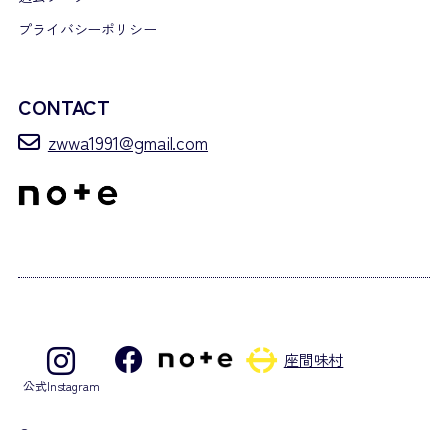
プライバシーポリシー
CONTACT
zwwa1991@gmail.com
座間味村
公式Instagram
©2026 Zamami Village Whale Watching Association. – All rights