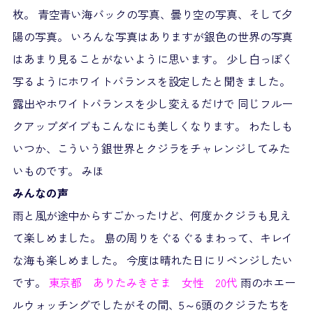
枚。 青空青い海バックの写真、曇り空の写真、そして夕
陽の写真。 いろんな写真はありますが銀色の世界の写真
はあまり見ることがないように思います。 少し白っぽく
写るようにホワイトバランスを設定したと聞きました。
露出やホワイトバランスを少し変えるだけで 同じフルー
クアップダイブもこんなにも美しくなります。 わたしも
いつか、こういう銀世界とクジラをチャレンジしてみた
いものです。 みほ
みんなの声
雨と風が途中からすごかったけど、何度かクジラも見え
て楽しめました。 島の周りをぐるぐるまわって、キレイ
な海も楽しめました。 今度は晴れた日にリベンジしたい
です。
東京都 ありたみきさま 女性 20代
雨のホエー
ルウォッチングでしたがその間、5～6頭のクジラたちを